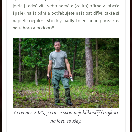
jdete ji odvětvit. Nebo nemáte (zatím) přímo v táboře
špalek na štípání a potřebujete naštípat dříví, takže si
najdete nejbližší vhodný padlý kmen nebo pařez kus
od tábora a podobně.
Červenec 2020
, j
sem se svou nejoblíbenější trojkou
na lovu soušky.