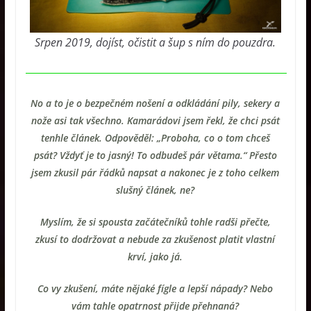
Srpen 2019, dojíst, očistit a šup s ním do pouzdra.
No a to je o bezpečném nošení a odkládání pily, sekery a
nože asi tak všechno. Kamarádovi jsem řekl, že chci psát
tenhle článek. Odpověděl: „Proboha, co o tom chceš
psát? Vždyť je to jasný! To odbudeš pár větama.“ Přesto
jsem zkusil pár řádků napsat a nakonec je z toho celkem
slušný článek, ne?
Myslím, že si spousta začátečníků tohle radši přečte,
zkusí to dodržovat a nebude za zkušenost platit vlastní
krví, jako já.
Co vy zkušení, máte nějaké fígle a lepší nápady? Nebo
vám tahle opatrnost přijde přehnaná?