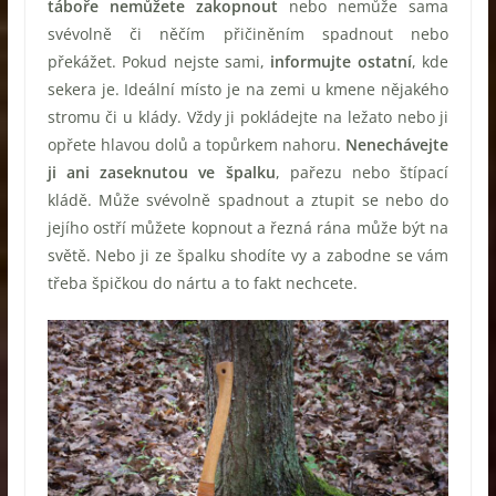
táboře nemůžete zakopnout
nebo nemůže sama
svévolně či něčím přičiněním spadnout nebo
překážet. Pokud nejste sami,
informujte ostatní
, kde
sekera je. Ideální místo je na zemi u kmene nějakého
stromu či u klády. Vždy ji pokládejte na ležato nebo ji
opřete hlavou dolů a topůrkem nahoru.
Nenechávejte
ji ani zaseknutou ve špalku
, pařezu nebo štípací
kládě. Může svévolně spadnout a ztupit se nebo do
jejího ostří můžete kopnout a řezná rána může být na
světě. Nebo ji ze špalku shodíte vy a zabodne se vám
třeba špičkou do nártu a to fakt nechcete.