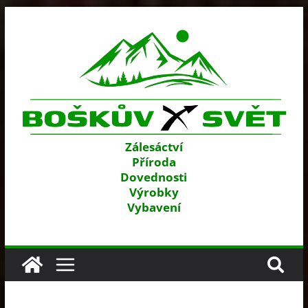
Přeskočit
na
obsah
Zálesáctví
Příroda
Dovednosti
Výrobky
Vybavení