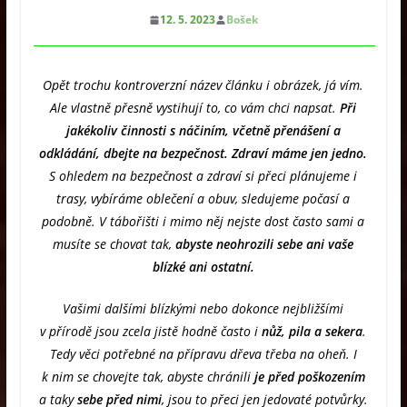
12. 5. 2023
Bošek
Opět trochu kontroverzní název článku i obrázek, já vím.
Ale vlastně přesně vystihují to, co vám chci napsat.
Při
jakékoliv činnosti s náčiním, včetně přenášení a
odkládání, dbejte na bezpečnost. Zdraví máme jen jedno.
S ohledem na bezpečnost a zdraví si přeci plánujeme i
trasy, vybíráme oblečení a obuv, sledujeme počasí a
podobně. V tábořišti i mimo něj nejste dost často sami a
musíte se chovat tak,
abyste neohrozili sebe ani vaše
blízké ani ostatní.
Vašimi dalšími blízkými nebo dokonce nejbližšími
v přírodě jsou zcela jistě hodně často i
nůž, pila a sekera
.
Tedy věci potřebné na přípravu dřeva třeba na oheň. I
k nim se chovejte tak, abyste chránili
je před poškozením
a taky
sebe před nimi
, jsou to přeci jen jedovaté potvůrky.