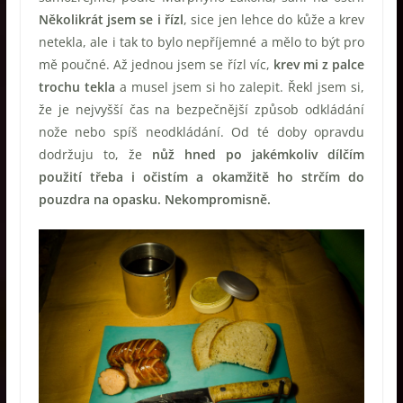
Několikrát jsem se i řízl
, sice jen lehce do kůže a krev
netekla, ale i tak to bylo nepříjemné a mělo to být pro
mě poučné. Až jednou jsem se řízl víc,
krev mi z palce
trochu tekla
a musel jsem si ho zalepit. Řekl jsem si,
že je nejvyšší čas na bezpečnější způsob odkládání
nože nebo spíš neodkládání. Od té doby opravdu
dodržuju to, že
nůž hned po jakémkoliv dílčím
použití třeba i očistím a okamžitě ho strčím do
pouzdra na opasku. Nekompromisně.