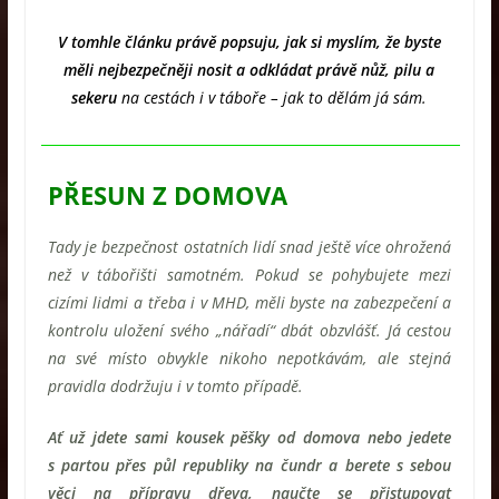
V tomhle článku právě popsuju, jak si myslím, že byste
měli nejbezpečněji nosit a odkládat právě nůž, pilu a
sekeru
na cestách i v táboře – jak to dělám já sám.
PŘESUN Z DOMOVA
Tady je bezpečnost ostatních lidí snad ještě více ohrožená
než v tábořišti samotném. Pokud se pohybujete mezi
cizími lidmi a třeba i v MHD, měli byste na zabezpečení a
kontrolu uložení svého „nářadí“ dbát obzvlášť. Já cestou
na své místo obvykle nikoho nepotkávám, ale stejná
pravidla dodržuju i v tomto případě.
Ať už jdete sami kousek pěšky od domova nebo jedete
s partou přes půl republiky na čundr a berete s sebou
věci na přípravu dřeva, naučte se přistupovat