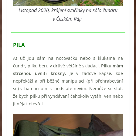
Listopad 2020, krájení svačinky na sólo čundru
v Českém Ráji.
PILA
Ať už jdu sám na nocovačku nebo s klukama na
čundr, pilku beru v drtivé většině skládací.
Pilku mám
strčenou uvnitř krosny.
Je v zádové kapse, kde
nepřekáží a při běžné manipulaci (při přehrabování
se) v batohu o ní v podstatě nevím. Nemůže se stát,
že bych pilku při vyndávání čehokoliv vytáhl ven nebo
ji nějak otevřel.