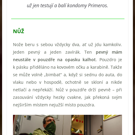
už jen testují a balí kondomy Primeros.
NŮŽ
Nože beru s sebou vždycky dva, ať už jdu kamkoliv.
Jeden pevný a jeden zavírák. Ten
pevný mám
neustále v pouzdře na opasku kalhot
. Pouzdro je
k pásku přiděláno na kovovém očku a karabině. Takže
se může volně „bimbat“ a, když si sednu do auta, do
vlaku nebo v hospodě, ochotně se skloní a nikde
netlačí a nepřekáží. Nůž v pouzdře drží pevně – při
zasouvání vždycky hezky cvakne, jak překoná svým
nejširším místem nejužší místo pouzdra.