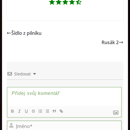
Šídlo z pilníku
Rusák 2
Sledovat
J
m