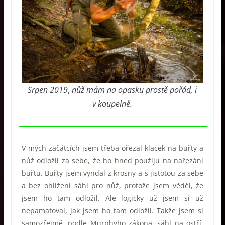
Srpen 2019
,
nůž mám na opasku prostě pořád, i
v koupelně.
V mých začátcích jsem třeba ořezal klacek na buřty a
nůž odložil za sebe, že ho hned použiju na nařezání
buřtů. Buřty jsem vyndal z krosny a s jistotou za sebe
a bez ohlížení sáhl pro nůž, protože jsem věděl, že
jsem ho tam odložil. Ale logicky už jsem si už
nepamatoval, jak jsem ho tam odložil. Takže jsem si
samozřejmě, podle Murphyho zákona, sáhl na ostří.