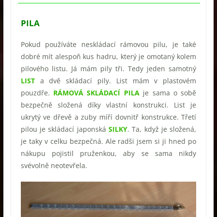
PILA
Pokud používáte neskládací rámovou pilu, je také
dobré mít alespoň kus hadru, který je omotaný kolem
pilového listu. Já mám pily tři. Tedy jeden samotný
LIST
a dvě skládací pily. List mám v plastovém
pouzdře.
RÁMOVÁ SKLÁDACÍ PILA
je sama o sobě
bezpečně složená díky vlastní konstrukci. List je
ukrytý ve dřevě a zuby míří dovnitř konstrukce. Třetí
pilou je skládací japonská
SILKY
. Ta, když je složená,
je taky v celku bezpečná. Ale radši jsem si ji hned po
nákupu pojistil pruženkou, aby se sama nikdy
svévolně neotevřela.