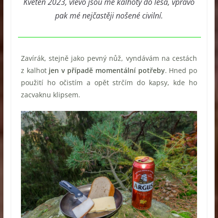
Květen 2023, vlevo jsou mé kalhoty do lesa, vpravo
pak mé nejčastěji nošené civilní.
Zavírák, stejně jako pevný nůž, vyndávám na cestách
z kalhot
jen v případě momentální potřeby
. Hned po
použití ho očistím a opět strčím do kapsy, kde ho
zacvaknu klipsem.