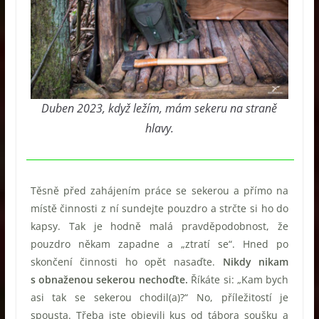
Duben 2023, když ležím, mám sekeru na straně
hlavy.
Těsně před zahájením práce se sekerou a přímo na
místě činnosti z ní sundejte pouzdro a strčte si ho do
kapsy. Tak je hodně malá pravděpodobnost, že
pouzdro někam zapadne a „ztratí se“. Hned po
skončení činnosti ho opět nasaďte.
Nikdy nikam
s obnaženou sekerou nechoďte.
Říkáte si: „Kam bych
asi tak se sekerou chodil(a)?“ No, příležitostí je
spousta. Třeba jste objevili kus od tábora soušku a