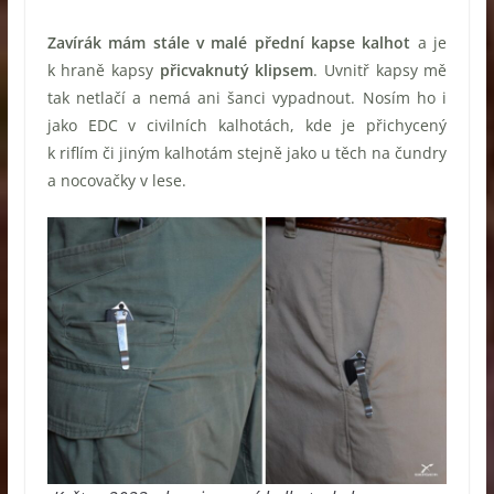
Zavírák mám stále v malé přední kapse kalhot
a je
k hraně kapsy
přicvaknutý klipsem
. Uvnitř kapsy mě
tak netlačí a nemá ani šanci vypadnout. Nosím ho i
jako EDC v civilních kalhotách, kde je přichycený
k riflím či jiným kalhotám stejně jako u těch na čundry
a nocovačky v lese.