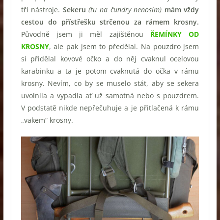
tři nástroje.
Sekeru
(tu na čundry nenosím)
mám vždy
cestou do přístřešku strčenou za rámem krosny.
Původně jsem ji měl zajištěnou
ŘEMÍNKY OD
KROSNY
, ale pak jsem to předělal. Na pouzdro jsem
si přidělal kovové očko a do něj cvaknul ocelovou
karabinku a ta je potom cvaknutá do očka v rámu
krosny. Nevím, co by se muselo stát, aby se sekera
uvolnila a vypadla ať už samotná nebo s pouzdrem.
V podstatě nikde nepřečuhuje a je přitlačená k rámu
„vakem“ krosny.