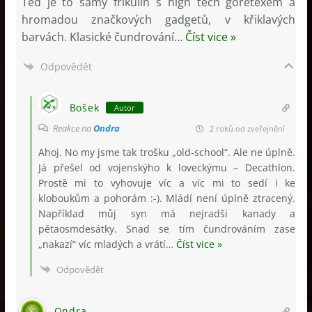
Teď je to samý frikulín s high tech goretexem a
hromadou značkových gadgetů, v křiklavých
barvách. Klasické čundrování
…
Číst vice »
Odpovědět
Bošek
Autor
Reakce na
Ondra
2 roků od zveřejnění
Ahoj. No my jsme tak trošku „old-school“. Ale ne úplně.
Já přešel od vojenskýho k loveckýmu – Decathlon.
Prostě mi to vyhovuje víc a víc mi to sedí i ke
kloboukům a pohorám :-). Mládí není úplně ztracený.
Například můj syn má nejradši kanady a
pětaosmdesátky. Snad se tím čundrováním zase
„nakazí“ víc mladých a vrátí
…
Číst vice »
Odpovědět
Ondra