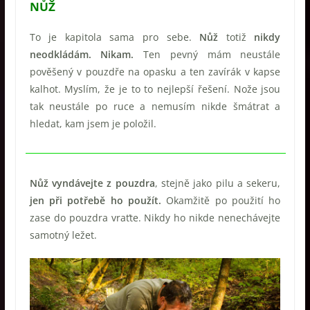
NŮŽ
To je kapitola sama pro sebe.
Nůž
totiž
nikdy
neodkládám. Nikam.
Ten pevný mám neustále
pověšený v pouzdře na opasku a ten zavírák v kapse
kalhot. Myslím, že je to to nejlepší řešení. Nože jsou
tak neustále po ruce a nemusím nikde šmátrat a
hledat, kam jsem je položil.
Nůž vyndávejte z pouzdra
, stejně jako pilu a sekeru,
jen při potřebě ho použít.
Okamžitě po použití ho
zase do pouzdra vraťte. Nikdy ho nikde nenechávejte
samotný ležet.