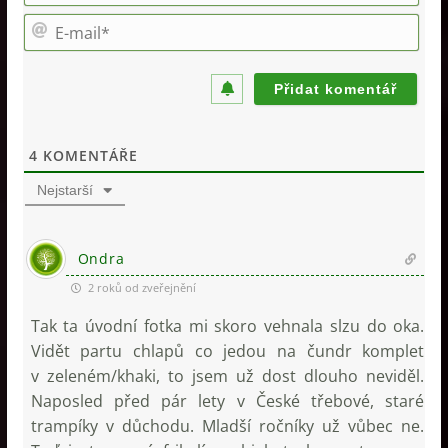
é
E
n
-
o
m
*
a
i
l
*
4
KOMENTÁŘE
Nejstarší
Ondra
2 roků od zveřejnění
Tak ta úvodní fotka mi skoro vehnala slzu do oka.
Vidět partu chlapů co jedou na čundr komplet
v zeleném/khaki, to jsem už dost dlouho neviděl.
Naposled před pár lety v České třebové, staré
trampíky v důchodu. Mladší ročníky už vůbec ne.