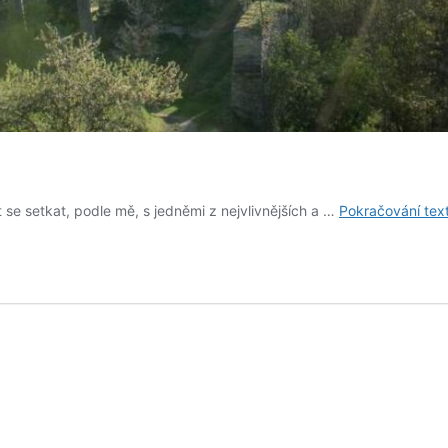
 se setkat, podle mě, s jedněmi z nejvlivnějších a …
Pokračování tex