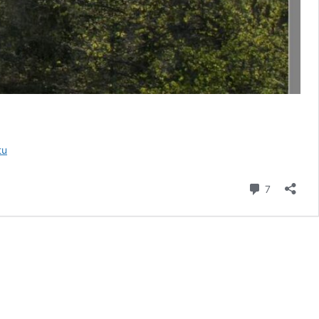
U
tu
Krakena
komentář
7